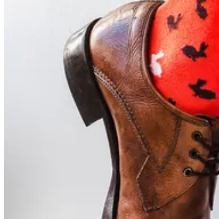
Simply put, Webtools was the answer to
our global reach, at competitive prices.
No request is out of the question and
usually can be accommodated within the
current budget and in a reasonable
timeframe. Very responsive team and easy
Leer más
company to work with. I enjoy our
partnership.
Lena Henry
Director, Customer Experience
LENOVO North America Lenovo
Group, LTD.
Durante los años de trabajo con
WEBTOOLS como empresa proveedora
de los sistemas de encuestas y evaluación
de la experiencia de usuario / visitante en