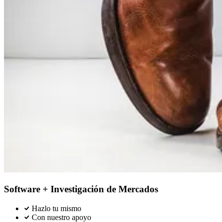
los centros
CAIXAFORUM/COSMOCAIXA de la
Leer más
Fundación la Caixa, implementamos de
forma satisfactoria diversas metodologías
Alejandro Fernández
de gran valor (tablets en hall y salas de
Responsable Comercial Fundación
exposiciones, encuestas cara cara,
la Caixa
evaluaciones vía email, etc) que nos
permitían el conocimiento y análisis de
los perfiles de visitantes y su nivel de NPS
y satisfacción, con informes elaborados
posteriores siempre dentro de una
respuesta rápida en el tiempo, una
implementación tecnológica adecuada y
un análisis que aportaba valor a nuestras
decisiones
Software + Investigación de Mercados
Hazlo tu mismo
Con nuestro apoyo