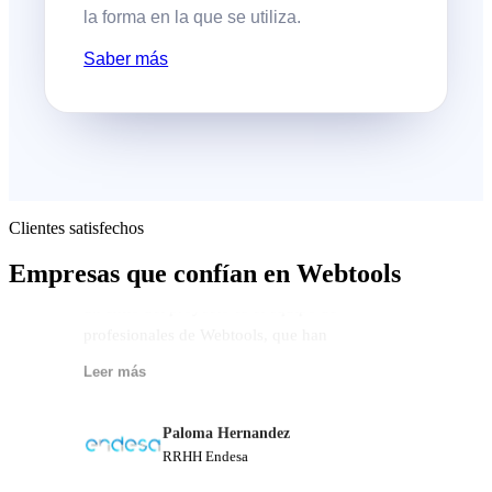
la forma en la que se utiliza.
Saber más
La plataforma de encuestas se adapta muy
Clientes
satisfechos
bien a nuestras necesidades. Es muy ágil
y flexible. Pero sin duda, lo que ha hecho
Empresas que confían en
Webtools
un éxito del proyecto es el equipo de
profesionales de Webtools, que han
demostrado en todo momento una
Leer más
predisposición y una dedicación dignas
de admiración y agradecimiento
Paloma Hernandez
RRHH Endesa