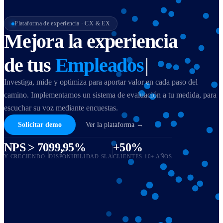
Plataforma de experiencia · CX & EX
Mejora la experiencia
de tus
Producto
|
Investiga, mide y optimiza para aportar valor en cada paso del
camino. Implementamos un sistema de evaluación a tu medida, para
escuchar su voz mediante encuestas.
Solicitar demo
Ver la plataforma →
NPS > 70
99,95%
+50%
Y CRECIENDO
DISPONIBILIDAD SLA
CLIENTES 10+ AÑOS