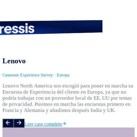
ressis
Lenovo
Customer Experience Survey · Europa
Lenovo
North
America
nos
escogió
para
poner
en
marcha
su
Encuesta
de
Experiencia
del
cliente
en
Europa,
ya
que
no
podría
trabajar
con
un
proveedor
local
de
EE.
UU
por
temas
de
privacidad.
Pusimos
en
marcha
las
encuestas
primero
en
Francia
y
Alemania
y
añadimos
después
India
y
UK.
Leer caso completo