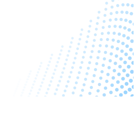
Blog
NPS y CSat
Test de Concepto
Clima Laboral
Evaluación 360º
Encuestas Redaccionales
Exámenes online
Distribución de la Encuesta
© 2026 Webtools. Todos los derechos reservados.
Política de privacidad
·
Política de cookies
·
Aviso legal