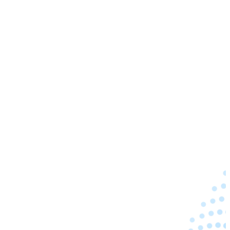
PRODUCTOS
Encuesta.com
MyScore
Plataforma Acciones Calidad
CONSULTORÍA
Experiencia del cliente
Experiencia del empleado
Investigación de mercado
RECURSOS